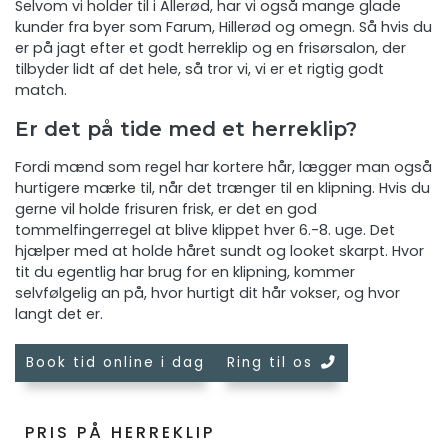
Selvom vi holder til i Allerød, har vi også mange glade
kunder fra byer som Farum, Hillerød og omegn. Så hvis du
er på jagt efter et godt herreklip og en frisørsalon, der
tilbyder lidt af det hele, så tror vi, vi er et rigtig godt
match.
Er det på tide med et herreklip?
Fordi mænd som regel har kortere hår, lægger man også
hurtigere mærke til, når det trænger til en klipning. Hvis du
gerne vil holde frisuren frisk, er det en god
tommelfingerregel at blive klippet hver 6.-8. uge. Det
hjælper med at holde håret sundt og looket skarpt. Hvor
tit du egentlig har brug for en klipning, kommer
selvfølgelig an på, hvor hurtigt dit hår vokser, og hvor
langt det er.
Book tid online i dag
Ring til os
PRIS PÅ HERREKLIP