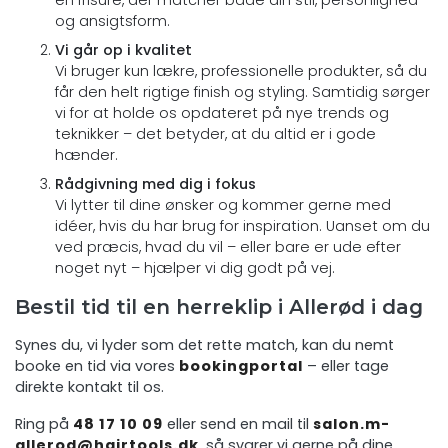
en frisure, der matcher både din stil, personlighed
og ansigtsform.
Vi går op i kvalitet
Vi bruger kun lækre, professionelle produkter, så du
får den helt rigtige finish og styling. Samtidig sørger
vi for at holde os opdateret på nye trends og
teknikker – det betyder, at du altid er i gode
hænder.
Rådgivning med dig i fokus
Vi lytter til dine ønsker og kommer gerne med
idéer, hvis du har brug for inspiration. Uanset om du
ved præcis, hvad du vil – eller bare er ude efter
noget nyt – hjælper vi dig godt på vej.
Bestil tid til en herreklip i Allerød i dag
Synes du, vi lyder som det rette match, kan du nemt
booke en tid via vores
bookingportal
– eller tage
direkte kontakt til os.
Ring på
48 17 10 09
eller send en mail til
salon.m-
allerod@hairtools.dk
, så svarer vi gerne på dine