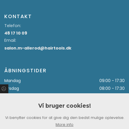
KONTAKT
Telefon:
48 17 10 09
Email:
salon.m-allerod@hairtools.dk
ÅBNINGSTIDER
Mandag
09:00 - 17:30
Tirsdag
08:00 - 17:30
Onsdag
09:00 - 17:30
Torsdag
08:00 - 17:30
Vi bruger cookies!
Fredag
09:00 - 17:30
Vi benytter cookies for at give dig den bedst mulige oplevelse.
Lørdag lige uger
07:00 - 14:00
More info
Lørdag ulige uger
Lukket