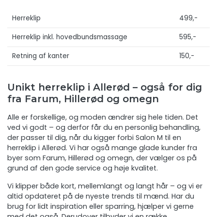
Herreklip
499,-
Herreklip inkl. hovedbundsmassage
595,-
Retning af kanter
150,-
Unikt herreklip i Allerød – også for dig
fra Farum, Hillerød og omegn
Alle er forskellige, og moden ændrer sig hele tiden. Det
ved vi godt – og derfor får du en personlig behandling,
der passer til dig, når du kigger forbi Salon M til en
herreklip i Allerød. Vi har også mange glade kunder fra
byer som Farum, Hillerød og omegn, der vælger os på
grund af den gode service og høje kvalitet.
Vi klipper både kort, mellemlangt og langt hår – og vi er
altid opdateret på de nyeste trends til mænd. Har du
brug for lidt inspiration eller sparring, hjælper vi gerne
med det også. Derudover tilbyder vi en række