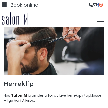
Gå
Book online
til
hovedindhold
Herreklip
Hos
Salon M
brænder vi for at lave herreklip i topklasse
– lige her i Allerød.