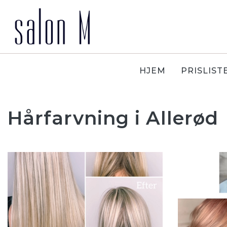
Gå
til
hovedindhold
HJEM
PRISLIST
Hårfarvning i Allerød